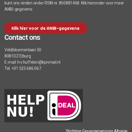
kunt ons vinden onder RSIN nr. 850881468. Klik hieronder voor meer
ANBI-gegevens.
Klik hier voor de ANBI-gegevens
Contact ons
Veldbloemenlaan 50
8081DZ Elburg
E-mail: h.v.huffelen@kpnmail.nl
Tel: +31 525 686 067
Stichting Gevangenenzorg Albanie