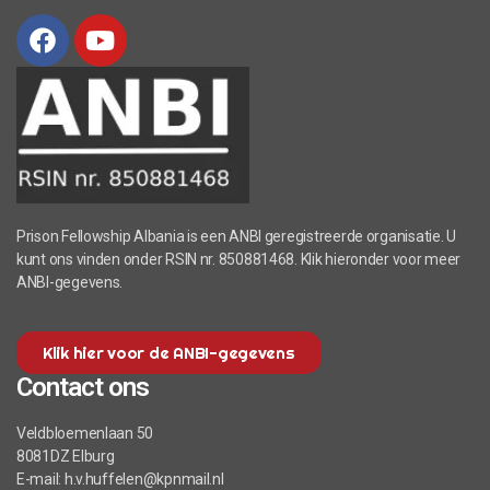
Prison Fellowship Albania is een ANBI geregistreerde organisatie. U
kunt ons vinden onder RSIN nr. 850881468. Klik hieronder voor meer
ANBI-gegevens.
Klik hier voor de ANBI-gegevens
Contact ons
Veldbloemenlaan 50
8081DZ Elburg
E-mail: h.v.huffelen@kpnmail.nl