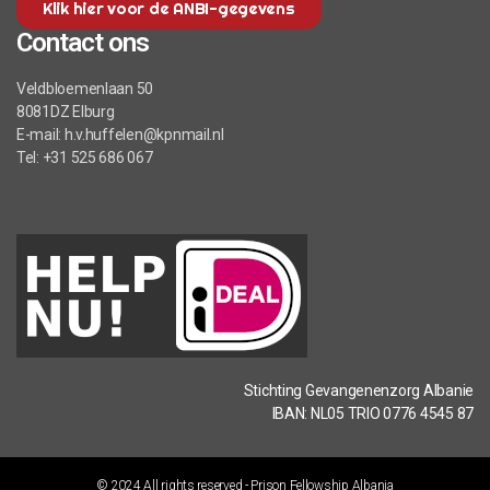
Klik hier voor de ANBI-gegevens
Contact ons
Veldbloemenlaan 50
8081DZ Elburg
E-mail: h.v.huffelen@kpnmail.nl
Tel: +31 525 686 067
Stichting Gevangenenzorg Albanie
IBAN: NL05 TRIO 0776 4545 87
© 2024 All rights reserved - Prison Fellowship Albania