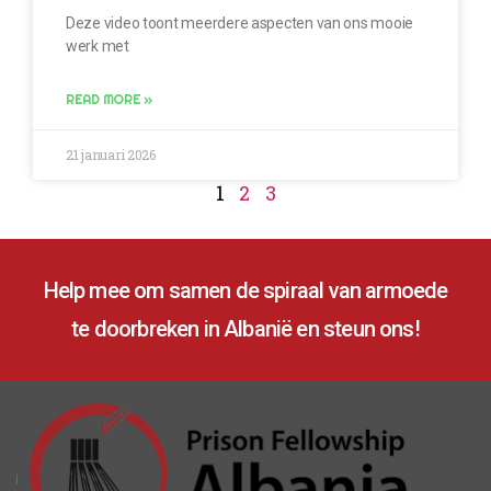
Deze video toont meerdere aspecten van ons mooie
werk met
READ MORE »
21 januari 2026
1
2
3
Help mee om samen de spiraal van armoede
te doorbreken in Albanië en steun ons!