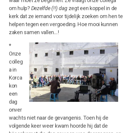
waar moet ze beginnen. Ze vraagt onze collega
om hulp?
Dezelfde
(!!) dag
zegt een koppel in de
kerk dat ze iemand voor tijdelijk zoeken om hen te
helpen tegen een vergoeding. Hoe mooi kunnen
zaken samen vallen…!
*
Onze
colleg
a in
Korca
kon
een
dag
onver
wachts niet naar de gevangenis. Toen hij de
volgende keer weer kwam hoorde hij dat de