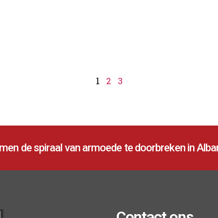
1
2
3
en de spiraal van armoede te doorbreken in Alban
Contact ons