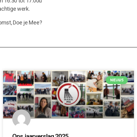
an 16.30 tot 17.00u
achtige werk.
omst, Doe je Mee?
NIEUWS
Ons jaarverslag 2025