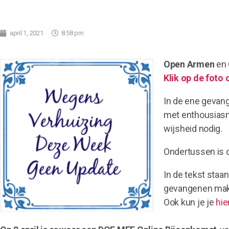
april 1, 2021
8:58 pm
Open Armen
en
Klik op de foto 
In de ene gevan
met enthousiasm
wijsheid nodig.
Ondertussen is d
In de tekst sta
gevangenen mak
Ook kun je je
hie