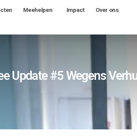
ecten
Meehelpen
Impact
Over ons
e Update #5 Wegens Verhu