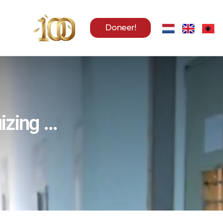
Doneer!
izing …