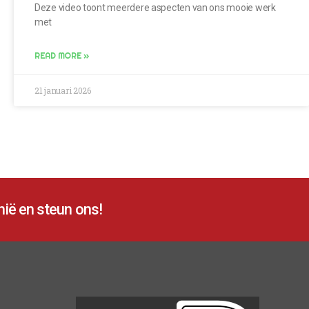
Deze video toont meerdere aspecten van ons mooie werk
met
READ MORE »
21 januari 2026
ië en steun ons!