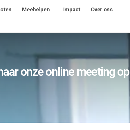
ecten
Meehelpen
Impact
Over ons
aar onze online meeting op 