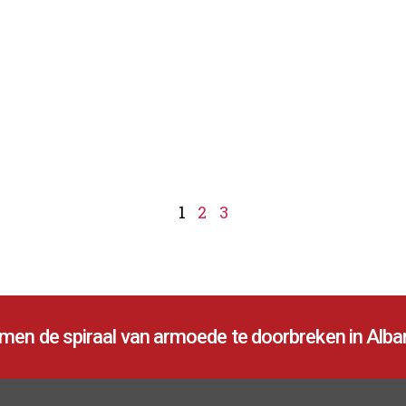
1
2
3
en de spiraal van armoede te doorbreken in Alban