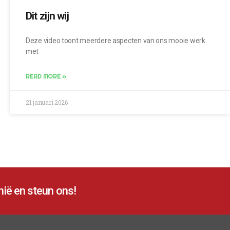
Dit zijn wij
Deze video toont meerdere aspecten van ons mooie werk
met
READ MORE »
21 januari 2026
ië en steun ons!