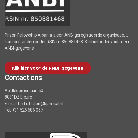
Prison Fellowship Albania is een ANBI geregistreerde organisatie. U
kunt ons vinden onder RSIN nr. 850881468. Klik hieronder voor meer
ANBI-gegevens.
Klik hier voor de ANBI-gegevens
Contact ons
Veldbloemenlaan 50
8081DZ Elburg
E-mail: h.v.huffelen@kpnmail.nl
Tel: +31 525 686 067