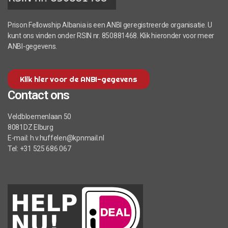
Prison Fellowship Albania is een ANBI geregistreerde organisatie. U
kunt ons vinden onder RSIN nr. 850881468. Klik hieronder voor meer
ANBI-gegevens.
Klik hier voor de ANBI-gegevens
Contact ons
Veldbloemenlaan 50
8081DZ Elburg
E-mail: h.v.huffelen@kpnmail.nl
Tel: +31 525 686 067