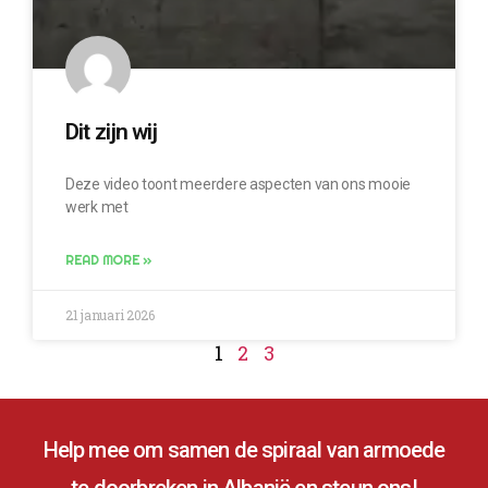
Dit zijn wij
Deze video toont meerdere aspecten van ons mooie
werk met
READ MORE »
21 januari 2026
1
2
3
Help mee om samen de spiraal van armoede
te doorbreken in Albanië en steun ons!