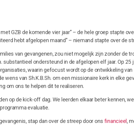
g met GZB de komende vier jaar” – de hele groep stapte ove
iciteerd hebt afgelopen maand” – niemand stapte over de st
milies van gevangenen, zou niet mogelijk zijn zonder de tr
Sh. substantieel ondersteund in de afgelopen elf jaar. Op 2
rganisaties, waarin gefocust wordt op de ontwikkeling van 
e wens van Sh.K.B.Sh. om een missionaire kerk in elke gev
ng om ons te helpen dit te realiseren.
deden op de kick-off dag. We leerden elkaar beter kennen,
r programma evaluatie.
gevangenis, stap dan over de streep door ons
financieel
, m