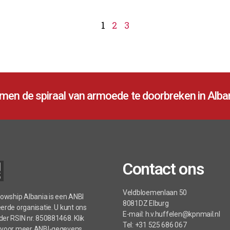
1
2
3
en de spiraal van armoede te doorbreken in Alban
Contact ons
Veldbloemenlaan 50
lowship Albania is een ANBI
8081DZ Elburg
erde organisatie. U kunt ons
E-mail: h.v.huffelen@kpnmail.nl
er RSIN nr. 850881468. Klik
Tel: +31 525 686 067
 voor meer ANBI-gegevens.