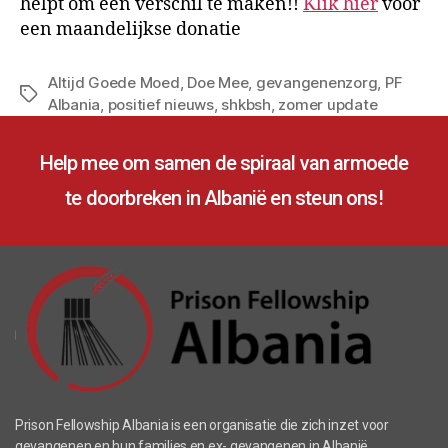
helpt om een verschil te maken!!
Klik hier
voor
een maandelijkse donatie
Altijd Goede Moed
,
Doe Mee
,
gevangenenzorg
,
PF
Albania
,
positief nieuws
,
shkbsh
,
zomer update
Help mee om samen de spiraal van armoede
te doorbreken in Albanië en steun ons!
Prison Fellowship Albania is een organisatie die zich inzet voor
gevangenen en hun families en ex- gevangenen in Albanië.