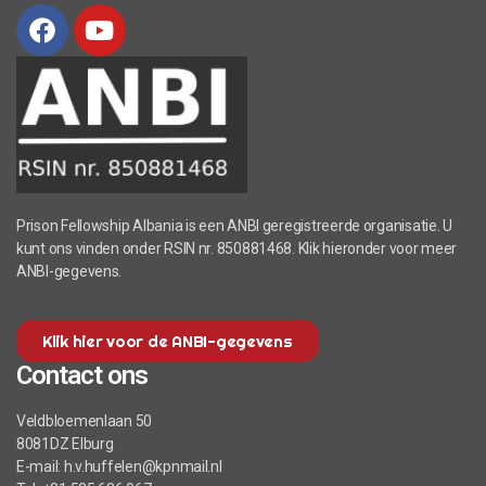
Prison Fellowship Albania is een ANBI geregistreerde organisatie. U
kunt ons vinden onder RSIN nr. 850881468. Klik hieronder voor meer
ANBI-gegevens.
Klik hier voor de ANBI-gegevens
Contact ons
Veldbloemenlaan 50
8081DZ Elburg
E-mail: h.v.huffelen@kpnmail.nl