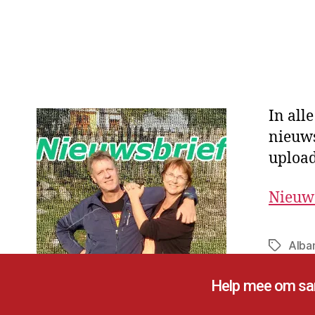
In all
nieuws
upload
Nieuw
Alba
Help mee om sam