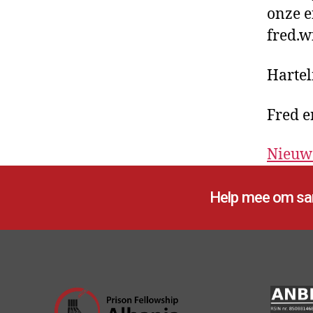
onze e
fred.
Hartel
Fred 
Nieuw
Help mee om sam