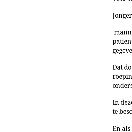
Jonger
mannen
patien
gegev
Dat do
roepin
onder
In dez
te bes
En als