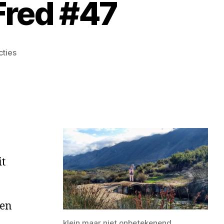
Fred #47
cties
it
den
klein maar niet onbetekenend