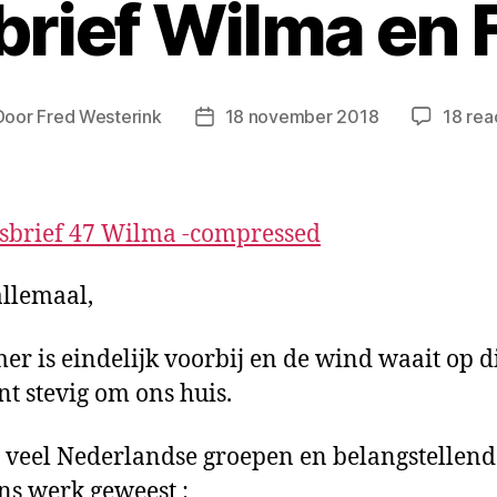
rief Wilma en 
Door
Fred Westerink
18 november 2018
18 rea
sbrief 47 Wilma -compressed
allemaal,
er is eindelijk voorbij en de wind waait op d
 stevig om ons huis.
n veel Nederlandse groepen en belangstellen
ns werk geweest :