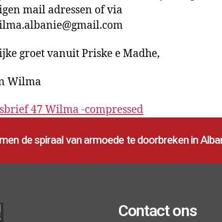
igen mail adressen of via
wilma.albanie@gmail.com
ijke groet vanuit Priske e Madhe,
en Wilma
sbrief 47 Wilma -compressed
en de spiraal van armoede te doorbreken in Alban
Contact ons