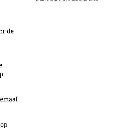
or de
e
lp
llemaal
 op