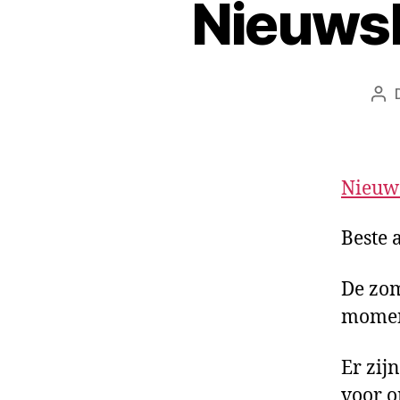
Nieuwsb
Nieuw
Beste 
De zom
moment
Er zij
voor o