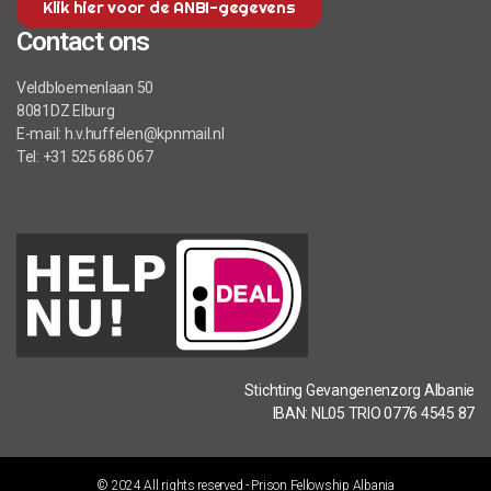
Klik hier voor de ANBI-gegevens
Contact ons
Veldbloemenlaan 50
8081DZ Elburg
E-mail: h.v.huffelen@kpnmail.nl
Tel: +31 525 686 067
Stichting Gevangenenzorg Albanie
IBAN: NL05 TRIO 0776 4545 87
© 2024 All rights reserved - Prison Fellowship Albania