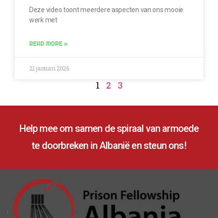
Deze video toont meerdere aspecten van ons mooie
werk met
READ MORE »
21 januari 2026
1
2
3
Help mee om samen de spiraal van armoede
te doorbreken in Albanië en steun ons!