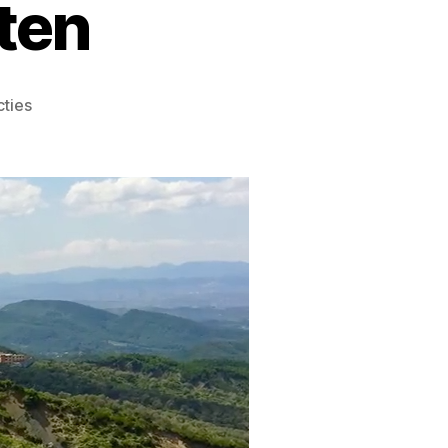
ten
cties