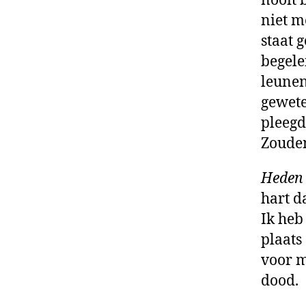
nooit 
niet m
staat 
begele
leunen
gewete
pleegd
Zouden
Heden z
hart d
Ik heb
plaats
voor me
dood.