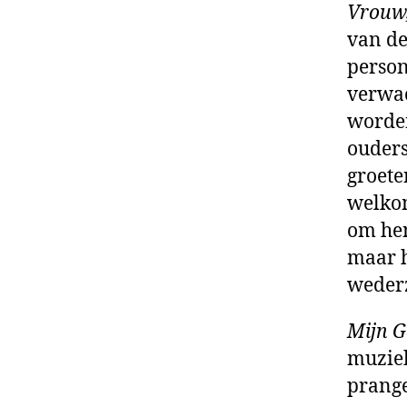
Vrouw,
van de
person
verwac
worden
ouders
groete
welko
om hen
maar 
wederz
Mijn G
muziek
prange