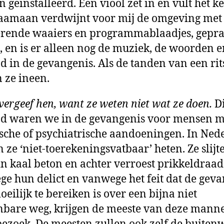
 geïnstalleerd. Een viool zet in en vult het ke
aamaan verdwijnt voor mij de omgeving met
rende waaiers en programmablaadjes, gepra
, en is er alleen nog de muziek, de woorden e
d in de gevangenis. Als de tanden van een rit
 ze ineen.
 vergeef hen, want ze weten niet wat ze doen.
D
d waren we in de gevangenis voor mensen m
sche of psychiatrische aandoeningen. In Ned
 ze ‘niet-toerekeningsvatbaar’ heten. Ze slij
in kaal beton en achter verroest prikkeldraad
e hun delict en vanwege het feit dat de gev
oeilijk te bereiken is over een bijna niet
bare weg, krijgen de meeste van deze mann