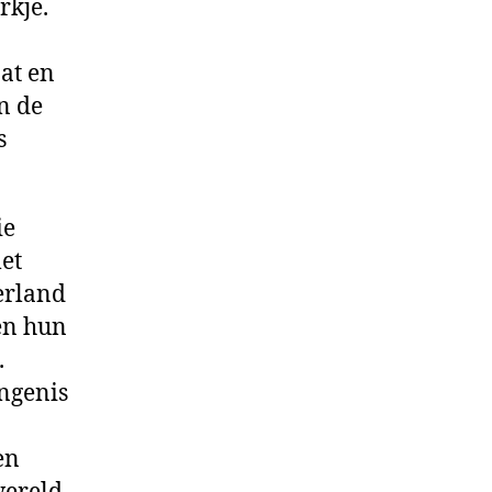
rkje.
at en
n de
s
ie
et
erland
ten hun
.
angenis
en