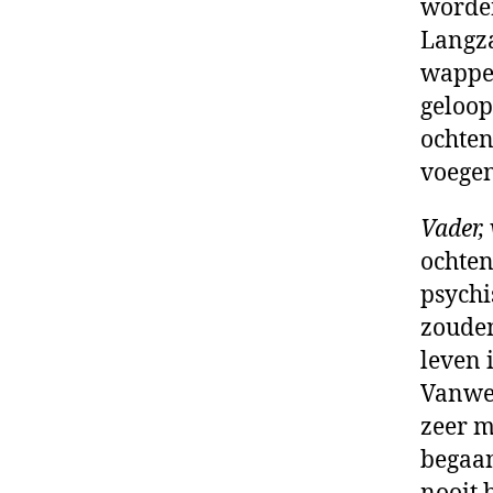
worden
Langz
wappe
geloop
ochten
voegen
Vader,
ochten
psychi
zouden
leven 
Vanweg
zeer m
begaan