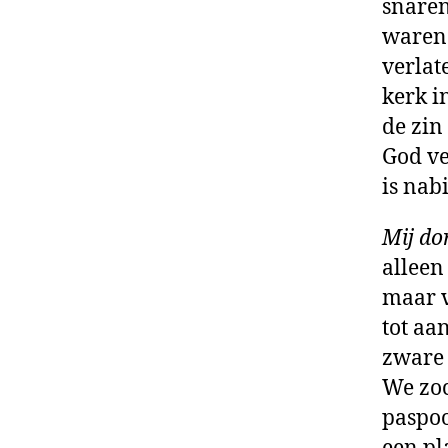
snare
waren 
verlat
kerk i
de zin
God ve
is nabi
Mij dor
alleen
maar v
tot aa
zware 
We zoc
paspoo