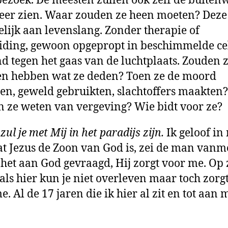
bezoek. De meesten zullen ook zelf de buiten
eer zien. Waar zouden ze heen moeten? Deze
gelijk aan levenslang. Zonder therapie of
iding, gewoon opgepropt in beschimmelde ce
d tegen het gaas van de luchtplaats. Zouden 
n hebben wat ze deden? Toen ze de moord
en, geweld gebruikten, slachtoffers maakten?
 ze weten van vergeving? Wie bidt voor ze?
ul je met Mij in het paradijs zijn.
Ik geloof in
at Jezus de Zoon van God is, zei de man vanm
 het aan God gevraagd, Hij zorgt voor me. Op 
 als hier kun je niet overleven maar toch zorgt
. Al de 17 jaren die ik hier al zit en tot aan 