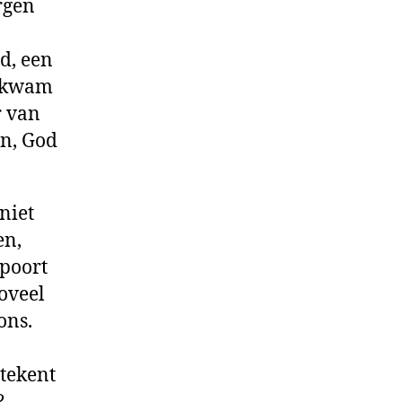
rgen
id, een
d kwam
r van
en, God
niet
en,
 poort
oveel
ons.
tekent