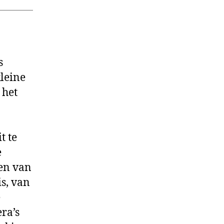
s
leine
 het
t te
e
en van
is, van
e
ra’s