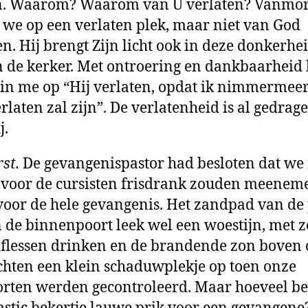
n. Waarom? Waarom van U verlaten? Vanmo
we op een verlaten plek, maar niet van God
en. Hij brengt Zijn licht ook in deze donkerhe
n de kerker. Met ontroering en dankbaarhei
 in me op “Hij verlaten, opdat ik nimmermee
rlaten zal zijn”. De verlatenheid is al gedrag
j.
st.
De gevangenispastor had besloten dat we 
 voor de cursisten frisdrank zouden meenem
oor de hele gevangenis. Het zandpad van de
n de binnenpoort leek wel een woestijn, met z
flessen drinken en de brandende zon boven 
hten een klein schaduwplekje op toen onze
rten werden gecontroleerd. Maar hoeveel be