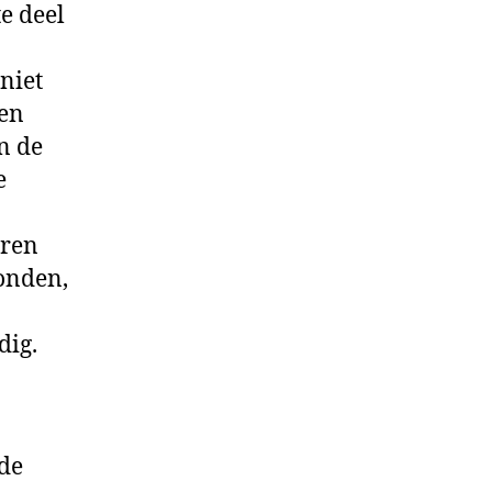
e deel
niet
den
n de
e
aren
tonden,
dig.
 de