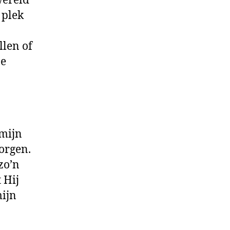
wereld
 plek
llen of
ze
 mijn
orgen.
zo’n
 Hij
mijn