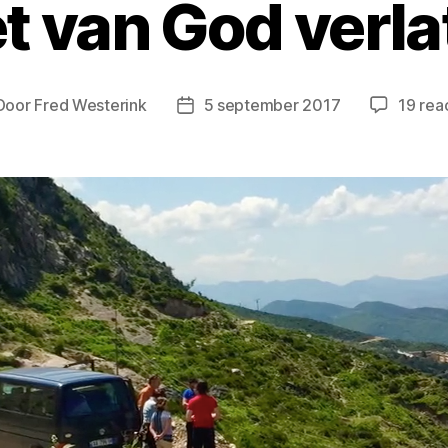
et van God verla
Door
Fred Westerink
5 september 2017
19 rea