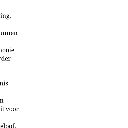
ing,
 kunnen
 mooie
erder
nis
jn
it voor
eloof.