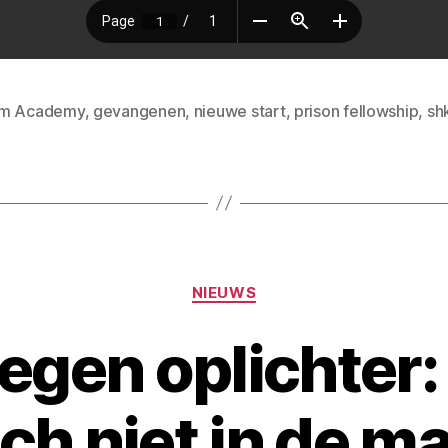
m Academy
,
gevangenen
,
nieuwe start
,
prison fellowship
,
sh
NIEUWS
egen oplichter
ch niet in de ma