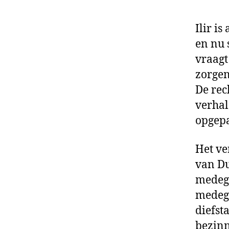
Ilir i
en nu 
vraagt
zorgen
De rec
verhale
opgepa
Het ve
van Du
medege
medege
diefst
bezinn