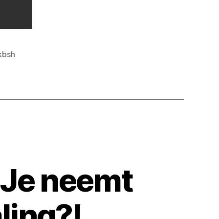
kbsh
: Je neemt
ling?!