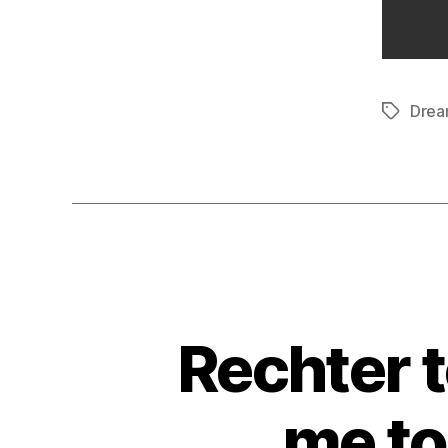
Drea
Rechter t
me to